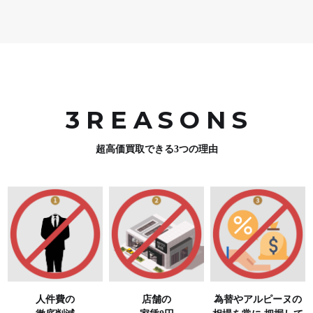
3REASON
S
超高価買取できる3つの理由
人件費の
店舗の
為替やアルピーヌの