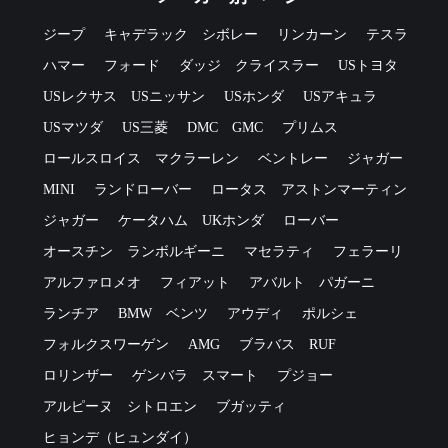
ジープ
キャデラック
シボレー
リンカーン
テスラ
ハマー
フォード
ダッジ
クライスラー
USトヨタ
USレクサス
USニッサン
USホンダ
USアキュラ
USマツダ
US三菱
DMC
GMC
プリムス
ロールスロイス
マクラーレン
ベントレー
ジャガー
MINI
ランドローバー
ロータス
アストンマーティン
ジャガー
ケータハム
UKホンダ
ローバー
オースチン
ランボルギーニ
マセラティ
フェラーリ
アルファロメオ
フィアット
アバルト
パガーニ
ランチア
BMW
ベンツ
アウディ
ポルシェ
フォルクスワーゲン
AMG
ブラバス
RUF
ロリンザー
ゲンバラ
スマート
プジョー
アルピーヌ
シトロエン
ブガッティ
ヒョンデ（ヒュンダイ）