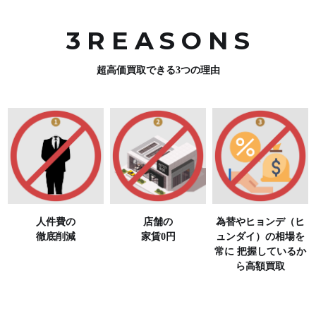
3REASON
S
超高価買取できる3つの理由
人件費の
店舗の
為替やヒョンデ（ヒ
徹底削減
家賃0円
ュンダイ）の相場を
常に
把握しているか
ら高額買取