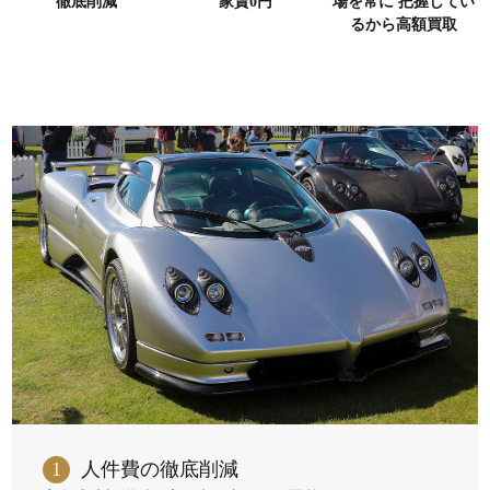
徹底削減
家賃0円
場を常に
把握してい
るから高額買取
1
人件費の徹底削減