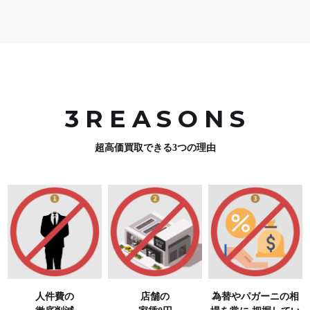
3REASON
S
超高価買取できる3つの理由
人件費の
店舗の
為替やパガーニの相