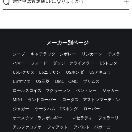
禁煙車は査定額UPになりますか？
メーカー別ページ
ジープ
キャデラック
シボレー
リンカーン
テスラ
ハマー
フォード
ダッジ
クライスラー
USトヨタ
USレクサス
USニッサン
USホンダ
USアキュラ
USマツダ
US三菱
DMC
GMC
プリムス
ロールスロイス
マクラーレン
ベントレー
ジャガー
MINI
ランドローバー
ロータス
アストンマーティン
ジャガー
ケータハム
UKホンダ
ローバー
オースチン
ランボルギーニ
マセラティ
フェラーリ
アルファロメオ
フィアット
アバルト
パガーニ