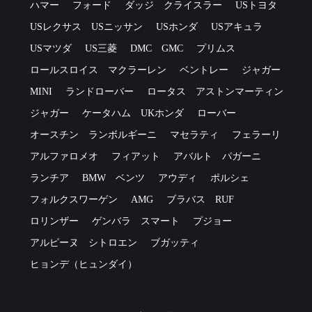
ハマー
フォード
ダッジ
クライスラー
USトヨタ
USレクサス
USニッサン
USホンダ
USアキュラ
USマツダ
US三菱
DMC
GMC
プリムス
ロールスロイス
マクラーレン
ベントレー
ジャガー
MINI
ランドローバー
ロータス
アストンマーティン
ジャガー
ケータハム
UKホンダ
ローバー
オースチン
ランボルギーニ
マセラティ
フェラーリ
アルファロメオ
フィアット
アバルト
パガーニ
ランチア
BMW
ベンツ
アウディ
ポルシェ
フォルクスワーゲン
AMG
ブラバス
RUF
ロリンザー
ゲンバラ
スマート
プジョー
アルピーヌ
シトロエン
ブガッティ
ヒョンデ（ヒュンダイ）