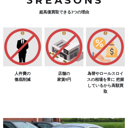
3REASON
S
超高価買取できる3つの理由
人件費の
店舗の
為替やロールスロイ
徹底削減
家賃0円
スの相場を常に
把握
しているから高額買
取